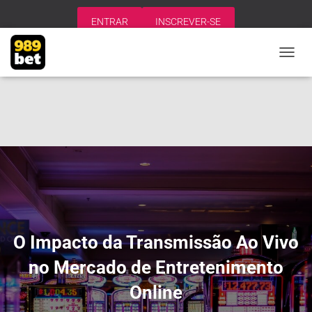
ENTRAR
INSCREVER-SE
A
L
T
E
R
N
A
R
N
A
V
E
G
A
O Impacto da Transmissão Ao Vivo
Ç
Ã
no Mercado de Entretenimento
O
Online