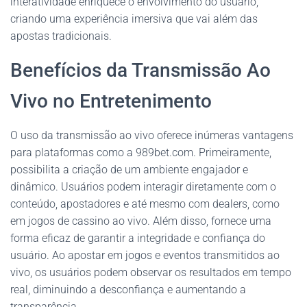
interatividade enriquece o envolvimento do usuário,
criando uma experiência imersiva que vai além das
apostas tradicionais.
Benefícios da Transmissão Ao
Vivo no Entretenimento
O uso da transmissão ao vivo oferece inúmeras vantagens
para plataformas como a 989bet.com. Primeiramente,
possibilita a criação de um ambiente engajador e
dinâmico. Usuários podem interagir diretamente com o
conteúdo, apostadores e até mesmo com dealers, como
em jogos de cassino ao vivo. Além disso, fornece uma
forma eficaz de garantir a integridade e confiança do
usuário. Ao apostar em jogos e eventos transmitidos ao
vivo, os usuários podem observar os resultados em tempo
real, diminuindo a desconfiança e aumentando a
transparência.