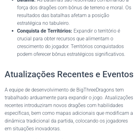
força dos dragões com bônus de terreno e moral. Os
resultados das batalhas afetam a posição
estratégica no tabuleiro.
Conquista de Territórios:
Expandir o território é
crucial para obter recursos que alimentam o
crescimento do jogador. Territórios conquistados
podem oferecer bônus estratégicos significativos.
Atualizações Recentes e Eventos
A equipe de desenvolvimento de BigThreeDragons tem
trabalhado arduamente para expandir o jogo. Atualizações
recentes introduziram novos dragões com habilidades
específicas, bem como mapas adicionais que modificam a
dinâmica tradicional da partida, colocando os jogadores
em situações inovadoras.