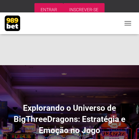
ENTRAR
INSCREVER-SE
A
L
T
E
R
N
A
R
N
A
V
E
G
A
Explorando o Universo de
Ç
Ã
BigThreeDragons: Estratégia e
O
Emoção no Jogo