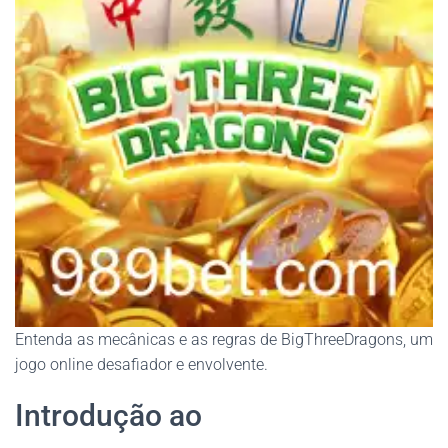
Entenda as mecânicas e as regras de BigThreeDragons, um
jogo online desafiador e envolvente.
Introdução ao