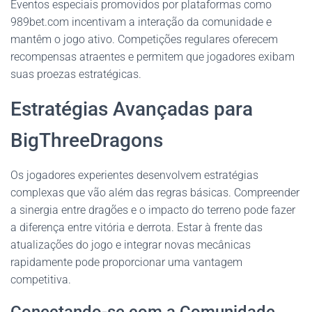
Eventos especiais promovidos por plataformas como
989bet.com incentivam a interação da comunidade e
mantêm o jogo ativo. Competições regulares oferecem
recompensas atraentes e permitem que jogadores exibam
suas proezas estratégicas.
Estratégias Avançadas para
BigThreeDragons
Os jogadores experientes desenvolvem estratégias
complexas que vão além das regras básicas. Compreender
a sinergia entre dragões e o impacto do terreno pode fazer
a diferença entre vitória e derrota. Estar à frente das
atualizações do jogo e integrar novas mecânicas
rapidamente pode proporcionar uma vantagem
competitiva.
Conectando-se com a Comunidade