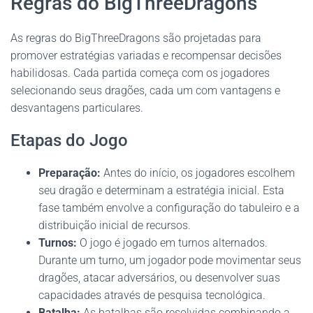
Regras do BigThreeDragons
As regras do BigThreeDragons são projetadas para
promover estratégias variadas e recompensar decisões
habilidosas. Cada partida começa com os jogadores
selecionando seus dragões, cada um com vantagens e
desvantagens particulares.
Etapas do Jogo
Preparação:
Antes do início, os jogadores escolhem
seu dragão e determinam a estratégia inicial. Esta
fase também envolve a configuração do tabuleiro e a
distribuição inicial de recursos.
Turnos:
O jogo é jogado em turnos alternados.
Durante um turno, um jogador pode movimentar seus
dragões, atacar adversários, ou desenvolver suas
capacidades através de pesquisa tecnológica.
Batalha:
As batalhas são resolvidas combinando a