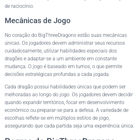
de raciocínio.
Mecânicas de Jogo
No coração do BigThreeDragons estão suas mecânicas
únicas. Os jogadores devem administrar seus recursos
cuidadosamente, utilizar habilidades especiais dos
dragões e adaptar-se a um ambiente em constante
mudança. O jogo é baseado em turnos, o que permite
decisões estratégicas profundas a cada jogada.
Cada dragão possui habilidades únicas que podem ser
melhoradas ao longo do jogo. Os jogadores devem decidir
quando expandir territórios, focar em desenvolvimento
econômico ou preparar-se para a defesa. A variedade de
escolhas reflete-se em múltiplos estilos de jogo,
assegurando que cada partida seja uma experiência única.