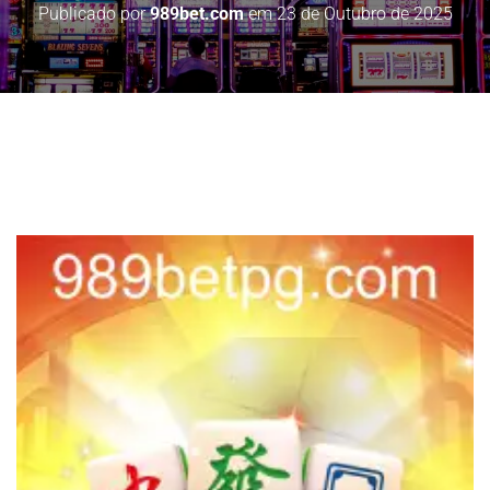
Publicado por
989bet.com
em
23 de Outubro de 2025