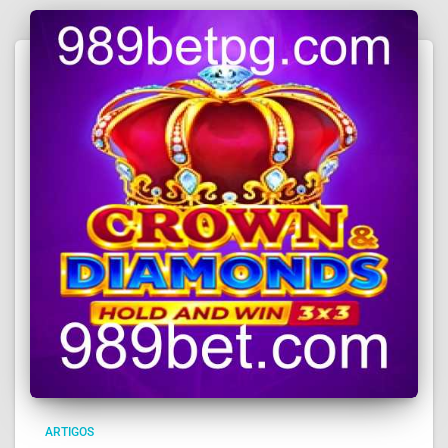
ARTIGOS