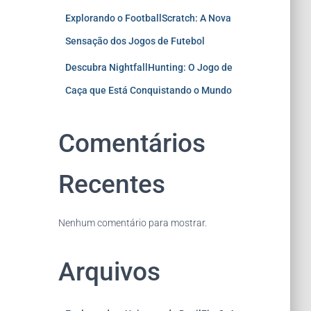
Explorando o FootballScratch: A Nova
Sensação dos Jogos de Futebol
Descubra NightfallHunting: O Jogo de
Caça que Está Conquistando o Mundo
Comentários
Recentes
Nenhum comentário para mostrar.
Arquivos