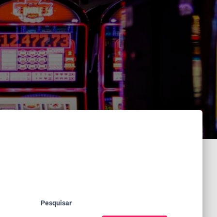
Pesquisar