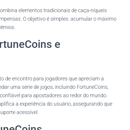
combina elementos tradicionais de caça-níqueis
mpensas. O objetivo é simples: acumular o máximo
rêmios.
rtuneCoins e
o de encontro para jogadores que apreciam a
dar uma série de jogos, incluindo FortuneCoins,
confiável para apostadores ao redor do mundo.
mplifica a experiência do usuário, assegurando que
uporte acessível.
tuneCoins