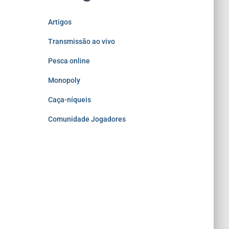
Artigos
Transmissão ao vivo
Pesca online
Monopoly
Caça-níqueis
Comunidade Jogadores