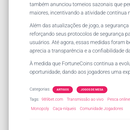
também anunciou torneios sazonais que pe
maiores, incentivando a atividade contínua 
Além das atualizações de jogo, a segurança
reforçando seus protocolos de segurança p
usuários. Até agora, essas medidas foram 
aprecia a transparência e a confiabilidade 
À medida que FortuneCoins continua a evoluir
oportunidade, dando aos jogadores uma exp
Categorias:
ARTIGOS
JOGOS DE MESA
Tags:
989bet.com
Transmissão ao vivo
Pesca online
Monopoly
Caça-níqueis
Comunidade Jogadores