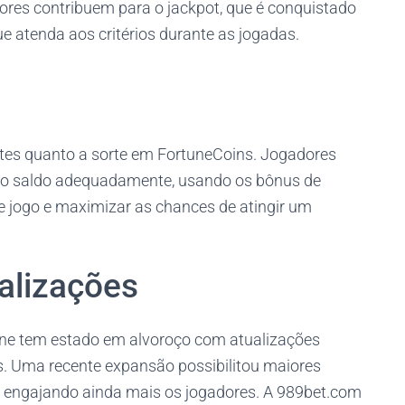
res contribuem para o jackpot, que é conquistado
e atenda aos critérios durante as jogadas.
antes quanto a sorte em FortuneCoins. Jogadores
r o saldo adequadamente, usando os bônus de
e jogo e maximizar as chances de atingir um
alizações
ne tem estado em alvoroço com atualizações
s. Uma recente expansão possibilitou maiores
s, engajando ainda mais os jogadores. A 989bet.com