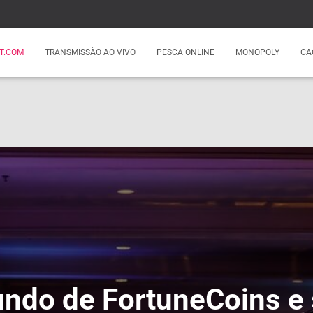
T.COM
TRANSMISSÃO AO VIVO
PESCA ONLINE
MONOPOLY
CA
undo de FortuneCoins e