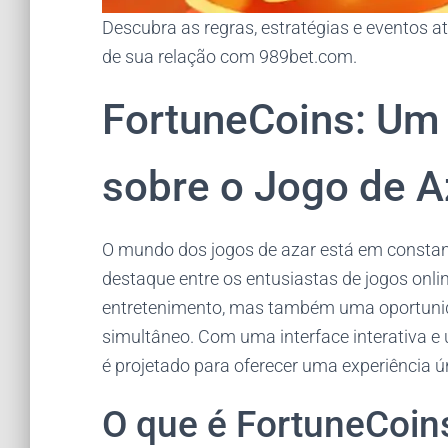
Descubra as regras, estratégias e eventos a
de sua relação com 989bet.com.
FortuneCoins: Um 
sobre o Jogo de A
O mundo dos jogos de azar está em constan
destaque entre os entusiastas de jogos onl
entretenimento, mas também uma oportunida
simultâneo. Com uma interface interativa e
é projetado para oferecer uma experiência ú
O que é FortuneCoin