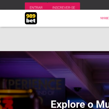
ENTRAR
INSCREVER-SE
989BE
Explore o M