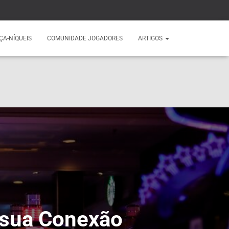
ÇA-NÍQUEIS
COMUNIDADE JOGADORES
ARTIGOS
 sua Conexão