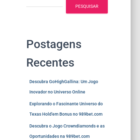
PESQUISAR
Postagens
Recentes
Descubra GoHighGallina: Um Jogo
Inovador no Universo Online
Explorando o Fascinante Universo do
Texas Hold'em Bonus no 989bet.com
Descubra o Jogo Crowndiamonds e as
Oportunidades na 989bet.com