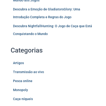
Mundo dos Jogos
Descubra a Emoção de GladiatorsGlory: Uma
Introdução Completa e Regras do Jogo
Descubra NightfallHunting: O Jogo de Caça que Está
Conquistando o Mundo
Categorias
Artigos
Transmissão ao vivo
Pesca online
Monopoly
Caça-níqueis