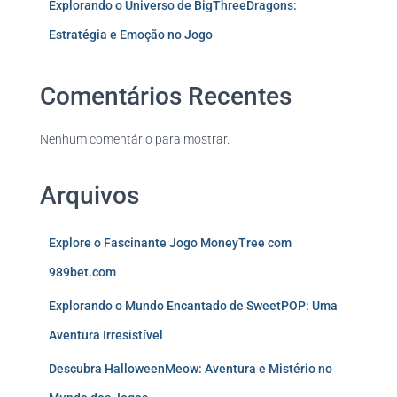
Explorando o Universo de BigThreeDragons:
Estratégia e Emoção no Jogo
Comentários Recentes
Nenhum comentário para mostrar.
Arquivos
Explore o Fascinante Jogo MoneyTree com
989bet.com
Explorando o Mundo Encantado de SweetPOP: Uma
Aventura Irresistível
Descubra HalloweenMeow: Aventura e Mistério no