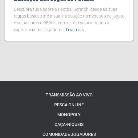
Descubra tudo sobre o FootballScratch, desde as suas
regras básicas até a sua introdução no mercado de jogos,
e saiba como a 989bet.com está revolucionando a
experiência dos jogadores.
Leia mais…
TRANSMISSÃO AO VIVO
PESCA ONLINE
MONOPOLY
CAÇA-NÍQUEIS
COMUNIDADE JOGADORES