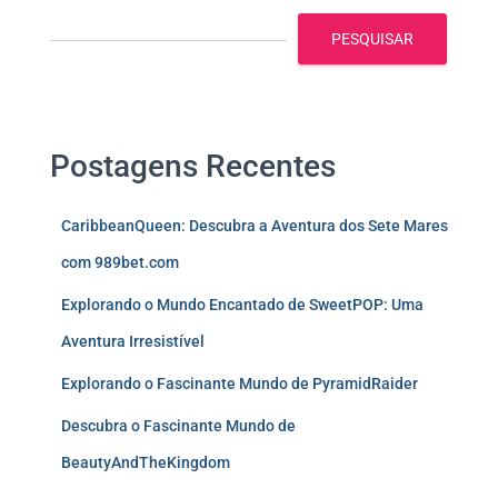
PESQUISAR
Postagens Recentes
CaribbeanQueen: Descubra a Aventura dos Sete Mares
com 989bet.com
Explorando o Mundo Encantado de SweetPOP: Uma
Aventura Irresistível
Explorando o Fascinante Mundo de PyramidRaider
Descubra o Fascinante Mundo de
BeautyAndTheKingdom