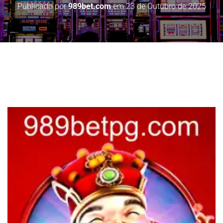
Publicado por
989bet.com
em
23 de Outubro de 2025