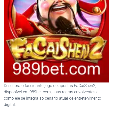
Descubra o fascinante jogo de apostas FaCaiShen2,
disponível em 989bet.com, suas regras envolventes e
como ele se integra ao cenário atual de entretenimento
digital.