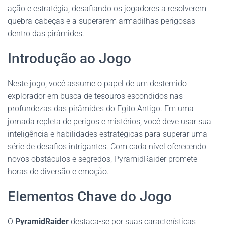
ação e estratégia, desafiando os jogadores a resolverem
quebra-cabeças e a superarem armadilhas perigosas
dentro das pirâmides.
Introdução ao Jogo
Neste jogo, você assume o papel de um destemido
explorador em busca de tesouros escondidos nas
profundezas das pirâmides do Egito Antigo. Em uma
jornada repleta de perigos e mistérios, você deve usar sua
inteligência e habilidades estratégicas para superar uma
série de desafios intrigantes. Com cada nível oferecendo
novos obstáculos e segredos, PyramidRaider promete
horas de diversão e emoção.
Elementos Chave do Jogo
O
PyramidRaider
destaca-se por suas características