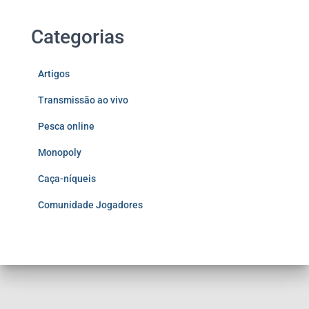
Categorias
Artigos
Transmissão ao vivo
Pesca online
Monopoly
Caça-níqueis
Comunidade Jogadores