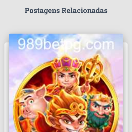
Postagens Relacionadas