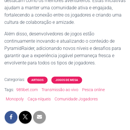
destacam como os melhores aventureiros. Estas iniciativas
ajudam a manter uma comunidade ativa e engajada,
fortalecendo a conexão entre os jogadores e criando uma
cultura de colaboração e amizade.
Além disso, desenvolvedores de jogos estão
continuamente inovando e atualizando o conteúdo de
PyramidRaider, adicionando novos níveis e desafios para
garantir que a experiência jogável permaneça fresca e
envolvente para todos os tipos de jogadores.
Categorias:
ARTIGOS
JOGOS DE MESA
Tags:
989bet.com
Transmissão ao vivo
Pesca online
Monopoly
Caça-níqueis
Comunidade Jogadores