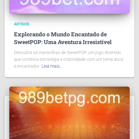
ARTIGOS
Explorando o Mundo Encantado de
SweetPOP: Uma Aventura Irresistível
Descubra as maravilhas de SweetPOP, um jogo divertido
que combina estratégia e criatividade com um tema doce
e encantador.
Leia mais…