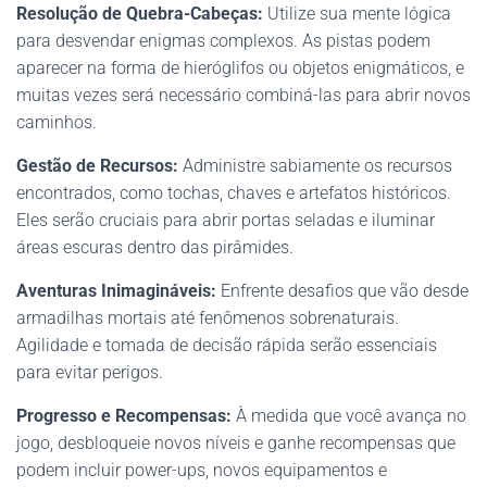
Resolução de Quebra-Cabeças:
Utilize sua mente lógica
para desvendar enigmas complexos. As pistas podem
aparecer na forma de hieróglifos ou objetos enigmáticos, e
muitas vezes será necessário combiná-las para abrir novos
caminhos.
Gestão de Recursos:
Administre sabiamente os recursos
encontrados, como tochas, chaves e artefatos históricos.
Eles serão cruciais para abrir portas seladas e iluminar
áreas escuras dentro das pirâmides.
Aventuras Inimagináveis:
Enfrente desafios que vão desde
armadilhas mortais até fenômenos sobrenaturais.
Agilidade e tomada de decisão rápida serão essenciais
para evitar perigos.
Progresso e Recompensas:
À medida que você avança no
jogo, desbloqueie novos níveis e ganhe recompensas que
podem incluir power-ups, novos equipamentos e