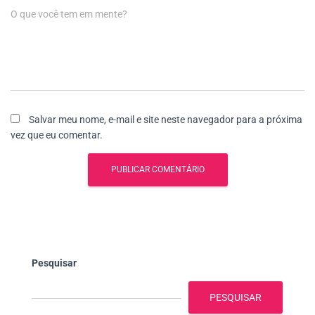
O que você tem em mente?
Salvar meu nome, e-mail e site neste navegador para a próxima
vez que eu comentar.
Pesquisar
PESQUISAR