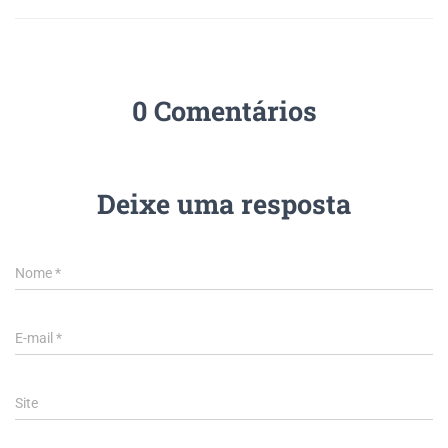
0 Comentários
Deixe uma resposta
Nome
*
E-mail
*
Site