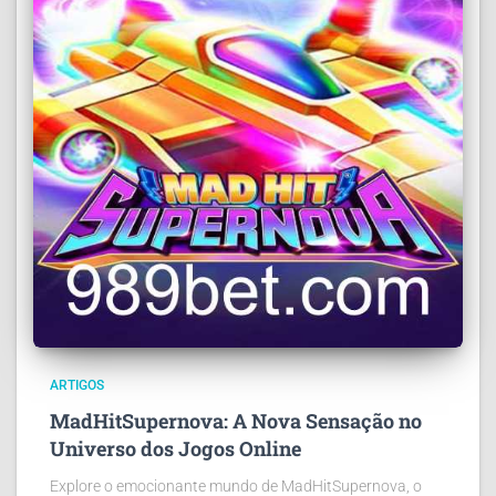
ARTIGOS
MadHitSupernova: A Nova Sensação no
Universo dos Jogos Online
Explore o emocionante mundo de MadHitSupernova, o