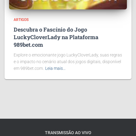
ARTIGOS
Descubra o Fascínio do Jogo
LuckyCloverLady na Plataforma
989bet.com
Explore o emocionante jogo LuckyCloverLady, suas regras
e o impacto no cenário atual dos jogos digitais, disponível
em 989bet.com.
Leia mais…
TRANSMISSÃO AO VIVO