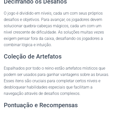
Decifrando os Desafios
O jogo é dividido em níveis, cada um com seus próprios
desafios e objetivos. Para avançar, os jogadores devem
solucionar quebra-cabeças mágicos, cada um com um
nível crescente de dificuldade. As soluções muitas vezes
exigem pensar fora da caixa, desafiando os jogadores a
combinar lógica e intuição.
Coleção de Artefatos
Espalhados por todo o reino estão artefatos místicos que
podem ser usados para ganhar vantagens sobre as bruxas.
Esses itens são cruciais para completar certos níveis e
desbloquear habilidades especiais que facilitam a
navegação através de desafios complexos.
Pontuação e Recompensas