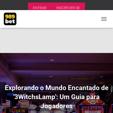
ENTRAR
INSCREVER-SE
A
L
T
E
R
N
A
R
N
A
V
E
G
A
Explorando o Mundo Encantado de
Ç
Ã
'3WitchsLamp': Um Guia para
O
Jogadores