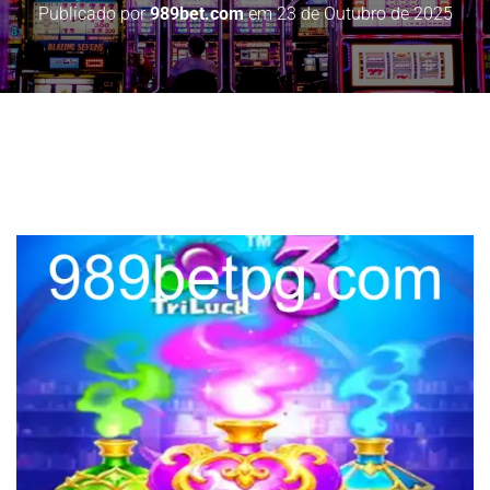
Publicado por
989bet.com
em
23 de Outubro de 2025