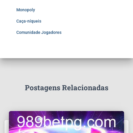
Monopoly
Caça-níqueis
Comunidade Jogadores
Postagens Relacionadas