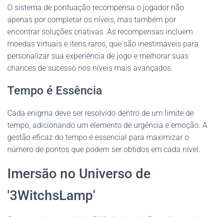
O sistema de pontuação recompensa o jogador não
apenas por completar os níveis, mas também por
encontrar soluções criativas. As recompensas incluem
moedas virtuais e itens raros, que são inestimáveis para
personalizar sua experiência de jogo e melhorar suas
chances de sucesso nos níveis mais avançados.
Tempo é Essência
Cada enigma deve ser resolvido dentro de um limite de
tempo, adicionando um elemento de urgência e emoção. A
gestão eficaz do tempo é essencial para maximizar o
número de pontos que podem ser obtidos em cada nível.
Imersão no Universo de
'3WitchsLamp'