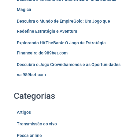
Mágica
Descubra o Mundo de EmpireGold: Um Jogo que
Redefine Estratégia e Aventura
Explorando HitTheBank: O Jogo de Estratégia
Financeira do 989bet.com
Descubra o Jogo Crowndiamonds e as Oportunidades
na 989bet.com
Categorias
Artigos
Transmissão ao vivo
Pesca online