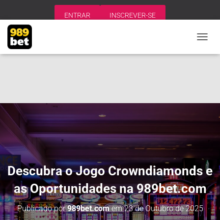
ENTRAR
INSCREVER-SE
A
L
T
E
R
N
A
R
N
A
V
E
G
A
Descubra o Jogo Crowndiamonds e
Ç
Ã
as Oportunidades na 989bet.com
O
Publicado por
989bet.com
em
23 de Outubro de 2025