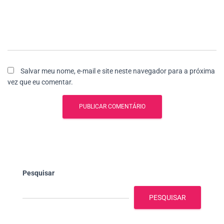
Salvar meu nome, e-mail e site neste navegador para a próxima
vez que eu comentar.
Pesquisar
PESQUISAR