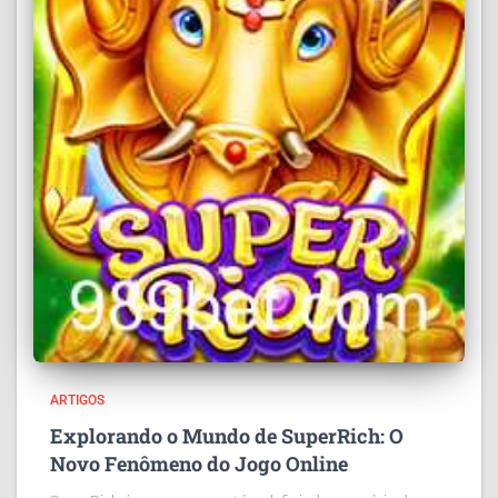
ARTIGOS
Explorando o Mundo de SuperRich: O
Novo Fenômeno do Jogo Online