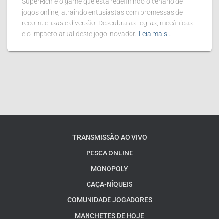
SuperRich é o game que está redefinindo o cenário de
jogos online, atraindo entusiastas com promessas de
recompensas e diversão. Descubra as regras, mecânicas
e o impacto atual deste jogo inovador.
Leia mais…
TRANSMISSÃO AO VIVO
PESCA ONLINE
MONOPOLY
CAÇA-NÍQUEIS
COMUNIDADE JOGADORES
MANCHETES DE HOJE