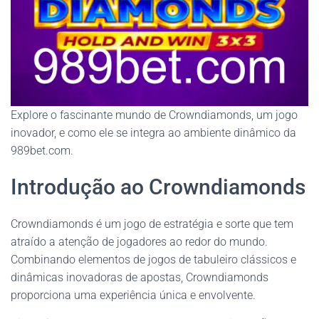
Explore o fascinante mundo de Crowndiamonds, um jogo
inovador, e como ele se integra ao ambiente dinâmico da
989bet.com.
Introdução ao Crowndiamonds
Crowndiamonds é um jogo de estratégia e sorte que tem
atraído a atenção de jogadores ao redor do mundo.
Combinando elementos de jogos de tabuleiro clássicos e
dinâmicas inovadoras de apostas, Crowndiamonds
proporciona uma experiência única e envolvente.